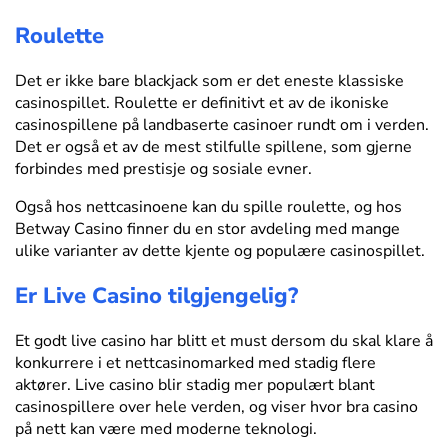
Roulette
Det er ikke bare blackjack som er det eneste klassiske
casinospillet. Roulette er definitivt et av de ikoniske
casinospillene på landbaserte casinoer rundt om i verden.
Det er også et av de mest stilfulle spillene, som gjerne
forbindes med prestisje og sosiale evner.
Også hos nettcasinoene kan du spille roulette, og hos
Betway Casino finner du en stor avdeling med mange
ulike varianter av dette kjente og populære casinospillet.
Er Live Casino tilgjengelig?
Et godt live casino har blitt et must dersom du skal klare å
konkurrere i et nettcasinomarked med stadig flere
aktører. Live casino blir stadig mer populært blant
casinospillere over hele verden, og viser hvor bra casino
på nett kan være med moderne teknologi.