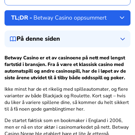
TL;DR -
Betway Casino oppsummert
På denne siden
Betway Casino er et av casinoene på nett med lengst
fartstid i bransjen. Fra å være et klassisk casino med
automatspill og andre casinospill, har de i løpet av de
siste årene utvidet til å tilby både oddsspill og poker.
Ikke minst har de et rikelig med spilleautomater, og flere
varianter av både Blackjack og Roulette. Kort sagt – hvis
du liker å variere spillene dine, så kommer du helt sikkert
til å få noen gode gamblingtimer her.
De startet faktisk som en bookmaker i England i 2006,
men er nå en stor aktør i casinomarkedet på nett. Betway
Casino Norge ble etablert bare et lite år etterpå.