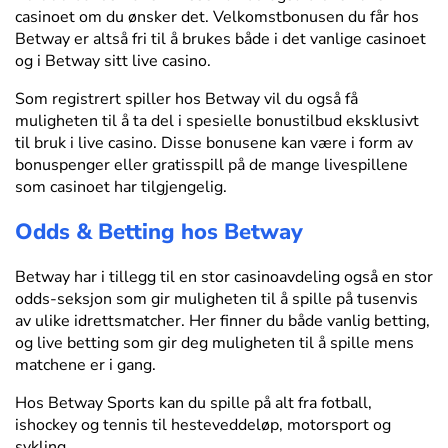
casinoet om du ønsker det. Velkomstbonusen du får hos
Betway er altså fri til å brukes både i det vanlige casinoet
og i Betway sitt live casino.
Som registrert spiller hos Betway vil du også få
muligheten til å ta del i spesielle bonustilbud eksklusivt
til bruk i live casino. Disse bonusene kan være i form av
bonuspenger eller gratisspill på de mange livespillene
som casinoet har tilgjengelig.
Odds & Betting hos Betway
Betway har i tillegg til en stor casinoavdeling også en stor
odds-seksjon som gir muligheten til å spille på tusenvis
av ulike idrettsmatcher. Her finner du både vanlig betting,
og live betting som gir deg muligheten til å spille mens
matchene er i gang.
Hos Betway Sports kan du spille på alt fra fotball,
ishockey og tennis til hesteveddeløp, motorsport og
sykling.