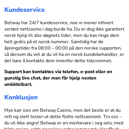
Kundeservice
Betway har 24/7 kundeservice, noe vi mener ethvert
seriøst nettcasino i dag burde ha. Du er dog ikke garantert
norsk hjelp til alle døgnets tider, men du kan ringe dem
helt gratis på et norsk nummer. Samtidig har de
åpningstider fra 08:00 – 00:00 på den norske supporten,
så dersom du vet at du vil ha en norsk kundebehandler, er
det bare å kontakte dem innenfor dette tidsrommet.
Support kan kontaktes via telefon, e-post eller en
gunstig live chat, der man får hjelp nesten
umiddelbart.
Konklusjon
Mye kan sies om Betway Casino, men det beste er at du
rett og slett tester ut dette flotte nettcasinoet. Tro oss –
du vil ikke angre! Betway er en merkevare i seg selv, med