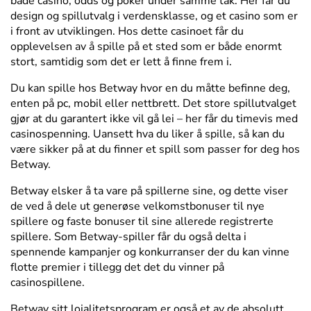
både casino, odds og poker under samme tak. Her får du
design og spillutvalg i verdensklasse, og et casino som er
i front av utviklingen. Hos dette casinoet får du
opplevelsen av å spille på et sted som er både enormt
stort, samtidig som det er lett å finne frem i.
Du kan spille hos Betway hvor en du måtte befinne deg,
enten på pc, mobil eller nettbrett. Det store spillutvalget
gjør at du garantert ikke vil gå lei – her får du timevis med
casinospenning. Uansett hva du liker å spille, så kan du
være sikker på at du finner et spill som passer for deg hos
Betway.
Betway elsker å ta vare på spillerne sine, og dette viser
de ved å dele ut generøse velkomstbonuser til nye
spillere og faste bonuser til sine allerede registrerte
spillere. Som Betway-spiller får du også delta i
spennende kampanjer og konkurranser der du kan vinne
flotte premier i tillegg det det du vinner på
casinospillene.
Betway sitt lojalitetsprogram er også et av de absolutt