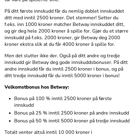
På ditt første innskudd får du nemlig doblet innskuddet
ditt med inntil 2500 kroner. Det stemmer! Setter du
f.eks. inn 1000 kroner matcher Betway innskuddet ditt,
og gir deg hele 2000 kroner å spille for. Gjør du et større
innskudd på f.eks. 2000 kroner, gir Betway deg 2000
kroner ekstra slik at du får 4000 kroner å spille for.
Men det slutter ikke der. Også på ditt andre og tredje
innskudd gir Betway deg gode innskuddsbonuser. På ditt
andre innskudd får du inntil 2500 kroner i bonus, og på
ditt tredje innskudd får du inntil 5000 kroner i bonus!
Velkomstbonus hos Betway:
Bonus på 100 % inntil 2500 kroner på første
innskudd
Bonus på 25 % inntil 2500 kroner på andre innskudd
Bonus på 50 % inntil 5000 kroner på tredje innskudd
Totalt venter altså inntil 10 000 kroner i