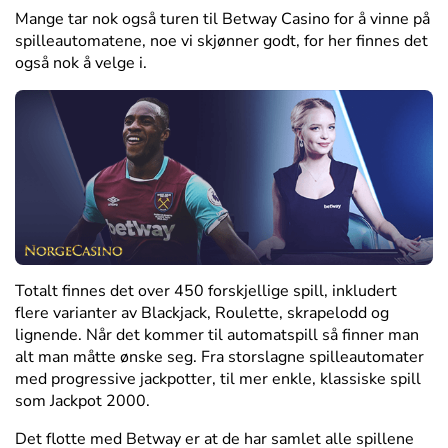
Mange tar nok også turen til Betway Casino for å vinne på
spilleautomatene, noe vi skjønner godt, for her finnes det
også nok å velge i.
Totalt finnes det over 450 forskjellige spill, inkludert
flere varianter av Blackjack, Roulette, skrapelodd og
lignende. Når det kommer til automatspill så finner man
alt man måtte ønske seg. Fra storslagne spilleautomater
med progressive jackpotter, til mer enkle, klassiske spill
som Jackpot 2000.
Det flotte med Betway er at de har samlet alle spillene