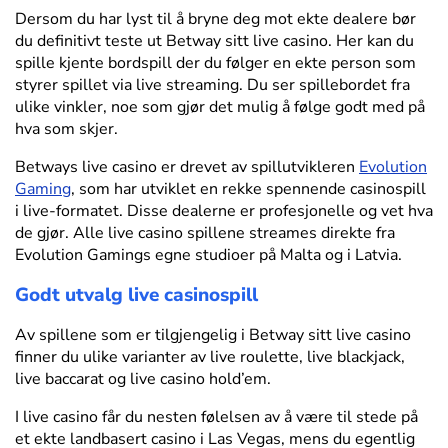
Dersom du har lyst til å bryne deg mot ekte dealere bør
du definitivt teste ut Betway sitt live casino. Her kan du
spille kjente bordspill der du følger en ekte person som
styrer spillet via live streaming. Du ser spillebordet fra
ulike vinkler, noe som gjør det mulig å følge godt med på
hva som skjer.
Betways live casino er drevet av spillutvikleren
Evolution
Gaming
, som har utviklet en rekke spennende casinospill
i live-formatet. Disse dealerne er profesjonelle og vet hva
de gjør. Alle live casino spillene streames direkte fra
Evolution Gamings egne studioer på Malta og i Latvia.
Godt utvalg live casinospill
Av spillene som er tilgjengelig i Betway sitt live casino
finner du ulike varianter av live roulette, live blackjack,
live baccarat og live casino hold’em.
I live casino får du nesten følelsen av å være til stede på
et ekte landbasert casino i Las Vegas, mens du egentlig