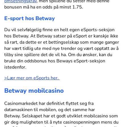
omsetningskrav
, men spillene du setter med denne
bonusen må ha en odds på minst 1.75.
E-sport hos Betway
Du vil selvfølgelig finne en helt egen eSports-seksjon
hos Betway. At Betway satser på eSport er kanskje ikke
så rart, da dette er et bettingselskap som mange ganger
har vært tidlig ute med nye trender og vært opptatt av å
tilby sine spillere det de vil ha. Om du ønsker, kan du
bruke din oddsbonus hos Beways eSport-seksjon
istedenfor.
>Lær mer om eSports her.
Betway mobilcasino
Casinomarkedet har definitivt flyttet seg fra
datamaskinen til mobilen, og det samme har
Betway. Selskapet har et godt utviklet mobilcasino som
gir deg muligheten til å nyte casinospenningen mens du