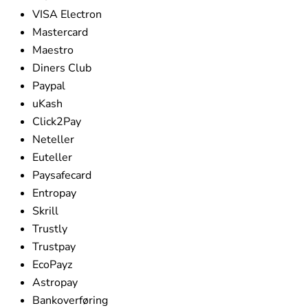
VISA Electron
Mastercard
Maestro
Diners Club
Paypal
uKash
Click2Pay
Neteller
Euteller
Paysafecard
Entropay
Skrill
Trustly
Trustpay
EcoPayz
Astropay
Bankoverføring