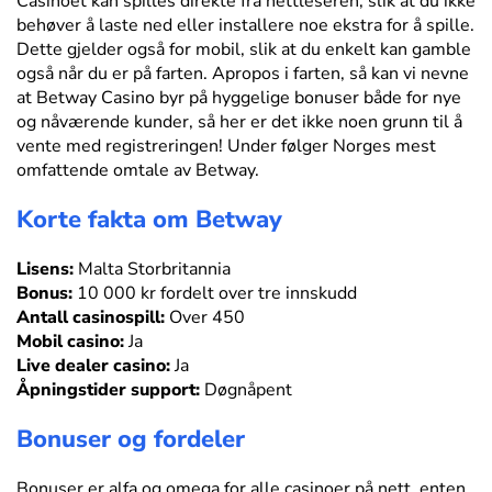
Casinoet kan spilles direkte fra nettleseren, slik at du ikke
behøver å laste ned eller installere noe ekstra for å spille.
Dette gjelder også for mobil, slik at du enkelt kan gamble
også når du er på farten. Apropos i farten, så kan vi nevne
at Betway Casino byr på hyggelige bonuser både for nye
og nåværende kunder, så her er det ikke noen grunn til å
vente med registreringen! Under følger Norges mest
omfattende omtale av Betway.
Korte fakta om Betway
Lisens:
Malta Storbritannia
Bonus:
10 000 kr fordelt over tre innskudd
Antall casinospill:
Over 450
Mobil casino:
Ja
Live dealer casino:
Ja
Åpningstider support:
Døgnåpent
Bonuser og fordeler
Bonuser er alfa og omega for alle casinoer på nett, enten