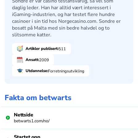
Sondre er vår casino testansvarlig, så vel som
daglig leder. Han har alltid vært interessert i
iGaming-industrien, og har testet flere hundre
casinoer i sin tid hos Norgecasino.com. Sondre er
bosatt på Malta med sin bedre halvdel og to
slitsomme katter.
Artikler publisert:
511
Ansatt:
2009
Utdannelse:
Forretningsutvikling
Fakta om betwarts
Nettside
betwarts1.com/no/
Startet opp