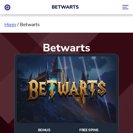
BETWARTS
Hjem
/
Betwarts
Betwarts
BONUS
FREE SPINS