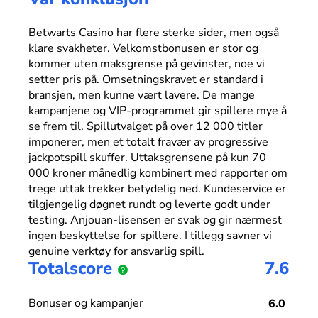
Betwarts Casino har flere sterke sider, men også
klare svakheter. Velkomstbonusen er stor og
kommer uten maksgrense på gevinster, noe vi
setter pris på. Omsetningskravet er standard i
bransjen, men kunne vært lavere. De mange
kampanjene og VIP-programmet gir spillere mye å
se frem til. Spillutvalget på over 12 000 titler
imponerer, men et totalt fravær av progressive
jackpotspill skuffer. Uttaksgrensene på kun 70
000 kroner månedlig kombinert med rapporter om
trege uttak trekker betydelig ned. Kundeservice er
tilgjengelig døgnet rundt og leverte godt under
testing. Anjouan-lisensen er svak og gir nærmest
ingen beskyttelse for spillere. I tillegg savner vi
genuine verktøy for ansvarlig spill.
Totalscore
7.6
Bonuser og kampanjer
6.0