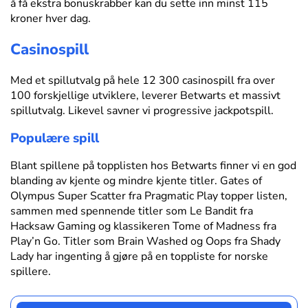
å få ekstra bonuskrabber kan du sette inn minst 115
kroner hver dag.
Casinospill
Med et spillutvalg på hele 12 300 casinospill fra over
100 forskjellige utviklere, leverer Betwarts et massivt
spillutvalg. Likevel savner vi progressive jackpotspill.
Populære spill
Blant spillene på topplisten hos Betwarts finner vi en god
blanding av kjente og mindre kjente titler. Gates of
Olympus Super Scatter fra Pragmatic Play topper listen,
sammen med spennende titler som Le Bandit fra
Hacksaw Gaming og klassikeren Tome of Madness fra
Play’n Go. Titler som Brain Washed og Oops fra Shady
Lady har ingenting å gjøre på en toppliste for norske
spillere.