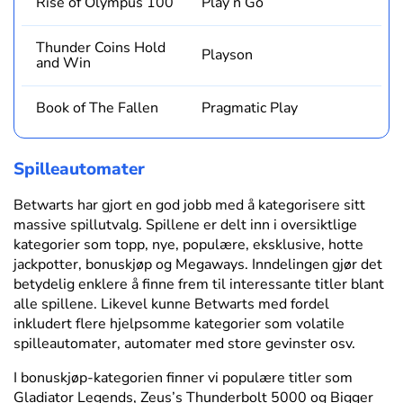
Rise of Olympus 100
Play’n Go
Thunder Coins Hold
Playson
and Win
Book of The Fallen
Pragmatic Play
Spilleautomater
Betwarts har gjort en god jobb med å kategorisere sitt
massive spillutvalg. Spillene er delt inn i oversiktlige
kategorier som topp, nye, populære, eksklusive, hotte
jackpotter, bonuskjøp og Megaways. Inndelingen gjør det
betydelig enklere å finne frem til interessante titler blant
alle spillene. Likevel kunne Betwarts med fordel
inkludert flere hjelpsomme kategorier som volatile
spilleautomater, automater med store gevinster osv.
I bonuskjøp-kategorien finner vi populære titler som
Gladiator Legends, Zeus’s Thunderbolt 5000 og Bigger