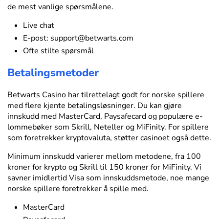
de mest vanlige spørsmålene.
Live chat
E-post:
support@betwarts.com
Ofte stilte spørsmål
Betalingsmetoder
Betwarts Casino har tilrettelagt godt for norske spillere
med flere kjente betalingsløsninger. Du kan gjøre
innskudd med MasterCard, Paysafecard og populære e-
lommebøker som Skrill, Neteller og MiFinity. For spillere
som foretrekker kryptovaluta, støtter casinoet også dette.
Minimum innskudd varierer mellom metodene, fra 100
kroner for krypto og Skrill til 150 kroner for MiFinity. Vi
savner imidlertid Visa som innskuddsmetode, noe mange
norske spillere foretrekker å spille med.
MasterCard