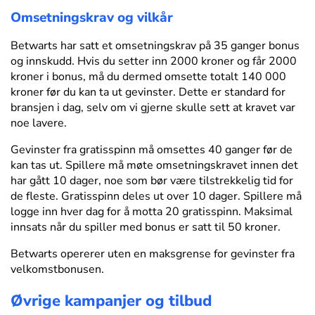
Omsetningskrav og vilkår
Betwarts har satt et omsetningskrav på 35 ganger bonus
og innskudd. Hvis du setter inn 2000 kroner og får 2000
kroner i bonus, må du dermed omsette totalt 140 000
kroner før du kan ta ut gevinster. Dette er standard for
bransjen i dag, selv om vi gjerne skulle sett at kravet var
noe lavere.
Gevinster fra gratisspinn må omsettes 40 ganger før de
kan tas ut. Spillere må møte omsetningskravet innen det
har gått 10 dager, noe som bør være tilstrekkelig tid for
de fleste. Gratisspinn deles ut over 10 dager. Spillere må
logge inn hver dag for å motta 20 gratisspinn. Maksimal
innsats når du spiller med bonus er satt til 50 kroner.
Betwarts opererer uten en maksgrense for gevinster fra
velkomstbonusen.
Øvrige kampanjer og tilbud