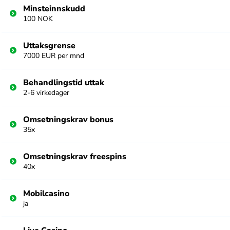
Minsteinnskudd
100 NOK
Uttaksgrense
7000 EUR per mnd
Behandlingstid uttak
2-6 virkedager
Omsetningskrav bonus
35x
Omsetningskrav freespins
40x
Mobilcasino
ja