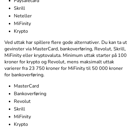
Paysafecard
Skrill
Neteller
MiFinity
Krypto
Ved uttak har spillere flere gode alternativer. Du kan ta ut
gevinster via MasterCard, bankoverføring, Revolut, Skrill,
MiFinity eller kryptovaluta. Minimum uttak starter på 100
kroner for krypto og Revolut, mens maksimalt uttak
varierer fra 23 750 kroner for MiFinity til 50 000 kroner
for bankoverføring.
MasterCard
Bankoverføring
Revolut
Skrill
MiFinity
Krypto