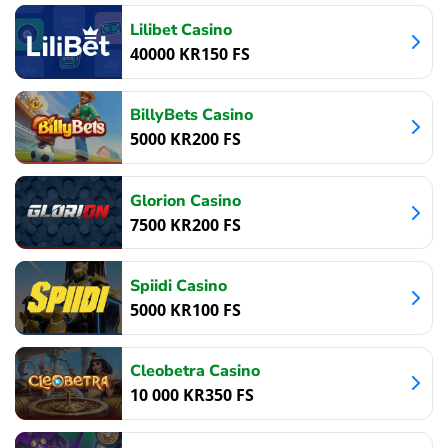
Lilibet Casino
40000
KR
150
FS
BillyBets Casino
5000
KR
200
FS
Glorion Casino
7500
KR
200
FS
Spiidi Casino
5000
KR
100
FS
Cleobetra Casino
10 000
KR
350
FS