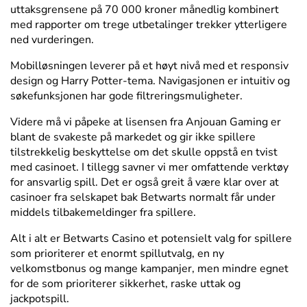
uttaksgrensene på 70 000 kroner månedlig kombinert
med rapporter om trege utbetalinger trekker ytterligere
ned vurderingen.
Mobilløsningen leverer på et høyt nivå med et responsiv
design og Harry Potter-tema. Navigasjonen er intuitiv og
søkefunksjonen har gode filtreringsmuligheter.
Videre må vi påpeke at lisensen fra Anjouan Gaming er
blant de svakeste på markedet og gir ikke spillere
tilstrekkelig beskyttelse om det skulle oppstå en tvist
med casinoet. I tillegg savner vi mer omfattende verktøy
for ansvarlig spill. Det er også greit å være klar over at
casinoer fra selskapet bak Betwarts normalt får under
middels tilbakemeldinger fra spillere.
Alt i alt er Betwarts Casino et potensielt valg for spillere
som prioriterer et enormt spillutvalg, en ny
velkomstbonus og mange kampanjer, men mindre egnet
for de som prioriterer sikkerhet, raske uttak og
jackpotspill.