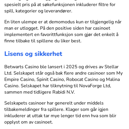
spesielt pris på at søkefunksjonen inkluderer filtre for
spill, kategorier og leverandører.
En liten ulempe er at demomodus kun er tilgjengelig når
man er utlogget. På den positive siden har casinoet
implementert en favorittfunksjon som gjør det enkelt å
finne tilbake til spillene du liker best.
Lisens og sikkerhet
Betwarts Casino ble lansert i 2025 og drives av Stellar
Ltd. Selskapet står også bak flere andre casinoer som My
Empire Casino, Spinit Casino, Robocat Casino og Malina
Casino. Selskapet har tilknytning til NovaForge Ltd,
sammen med tidligere Rabidi N.V.
Selskapets casinoer har generelt under middels
tilbakemeldinger fra spillere. Klager som går igjen
inkluderer at uttak tar mye lenger tid enn hva som blir
opplyst om av casinoet.