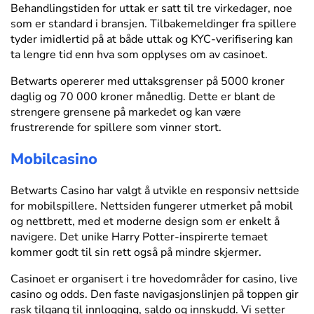
Behandlingstiden for uttak er satt til tre virkedager, noe
som er standard i bransjen. Tilbakemeldinger fra spillere
tyder imidlertid på at både uttak og KYC-verifisering kan
ta lengre tid enn hva som opplyses om av casinoet.
Betwarts opererer med uttaksgrenser på 5000 kroner
daglig og 70 000 kroner månedlig. Dette er blant de
strengere grensene på markedet og kan være
frustrerende for spillere som vinner stort.
Mobilcasino
Betwarts Casino har valgt å utvikle en responsiv nettside
for mobilspillere. Nettsiden fungerer utmerket på mobil
og nettbrett, med et moderne design som er enkelt å
navigere. Det unike Harry Potter-inspirerte temaet
kommer godt til sin rett også på mindre skjermer.
Casinoet er organisert i tre hovedområder for casino, live
casino og odds. Den faste navigasjonslinjen på toppen gir
rask tilgang til innlogging, saldo og innskudd. Vi setter