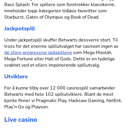
Bass Splash. For spillere som foretrekker klassikerne,
inneholder topp-kategorien tidløse favoritter som
Starburst, Gates of Olympus og Book of Dead.
Jackpotspill
Under jackpotspill skuffer Betwarts dessverre stort. Til
tross for det enorme spillutvalget har casinoet ingen av
de store progressive jackpottene
som Mega Moolah,
Mega Fortune eller Hall of Gods. Dette er en tydelige
svakhet ved et ellers imponerende spillutvalg.
Utviklere
For å kunne tilby over 12 000 casinospill samarbeider
Betwarts med hele 102 spillutviklere. Blant de mest
kjente finner vi Pragmatic Play, Hacksaw Gaming, NetEnt,
Play’n Go og Playson.
Live casino