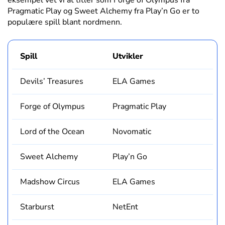
eksempel vet vi at titler som Forge of Olympus fra
Pragmatic Play og Sweet Alchemy fra Play’n Go er to
populære spill blant nordmenn.
Spill
Utvikler
Devils’ Treasures
ELA Games
Forge of Olympus
Pragmatic Play
Lord of the Ocean
Novomatic
Sweet Alchemy
Play’n Go
Madshow Circus
ELA Games
Starburst
NetEnt