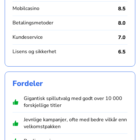
Mobilcasino
8.5
Betalingsmetoder
8.0
Kundeservice
7.0
Lisens og sikkerhet
6.5
Fordeler
Gigantisk spillutvalg med godt over 10 000
forskjellige titler
Jevnlige kampanjer, ofte med bedre vilkår enn
velkomstpakken