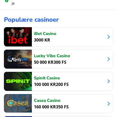
ja
Populære casinoer
iBet Casino
3000
KR
Lucky Vibe Casino
50 000
KR
300
FS
Spinit Casino
100 000
KR
200
FS
Casea Casino
160 000
KR
350
FS