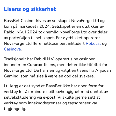
Lisens og sikkerhet
BassBet Casino drives av selskapet NovaForge Ltd og
kom på markedet i 2024. Selskapet er en utstikker av
Rabidi N.V. I 2024 tok nemlig NovaForge Ltd over deler
av porteføljen til selskapet. For øyeblikket opererer
NovaForge Ltd flere nettcasinoer, inkludert
Robocat
og
Casinova
.
Tradisjonelt har Rabidi N.V. operert sine casinoer
innunder en Curacao-lisens, men det er ikke tilfellet for
NovaForge Ltd. De har nemlig valgt en lisens fra Anjouan
Gaming, som må sies å være en god del svakere.
I tillegg er det synd at BassBet ikke har noen form for
verktøy for å forhindre spilleavhengighet med unntak av
selvekskludering via e-post. Vi skulle gjerne sett at
verktøy som innskuddsgrenser og tapsgrenser var
tilgjengelig.