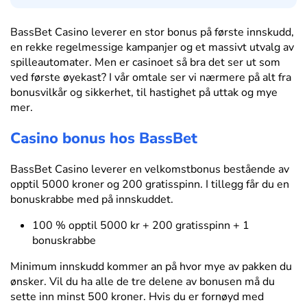
BassBet Casino leverer en stor bonus på første innskudd,
en rekke regelmessige kampanjer og et massivt utvalg av
spilleautomater. Men er casinoet så bra det ser ut som
ved første øyekast? I vår omtale ser vi nærmere på alt fra
bonusvilkår og sikkerhet, til hastighet på uttak og mye
mer.
Casino bonus hos BassBet
BassBet Casino leverer en velkomstbonus bestående av
opptil 5000 kroner og 200 gratisspinn. I tillegg får du en
bonuskrabbe med på innskuddet.
100 % opptil 5000 kr + 200 gratisspinn + 1
bonuskrabbe
Minimum innskudd kommer an på hvor mye av pakken du
ønsker. Vil du ha alle de tre delene av bonusen må du
sette inn minst 500 kroner. Hvis du er fornøyd med