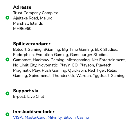
Adresse
Trust Company Complex
Ajeltake Road, Majuro
Marshall Islands
MH96960
Spilleverandører
Betsoft Gaming, BGaming, Big Time Gaming, ELK Studios,
Endorphina, Evolution Gaming, Gameburger Studios,
Gamomat, Hacksaw Gaming, Microgaming, Net Entertainment,
No Limit City, Novomatic, Play’n GO, Playson, Playtech,
Pragmatic Play, Push Gaming, Quickspin, Red Tiger, Relax
Gaming, Spinomenal, Thunderkick, Wazdan, Yggdrasil Gaming
Support via
E-post, Live Chat
Innskuddsmetoder
VISA
,
MasterCard
,
MiFinity
,
Bitcoin Casino