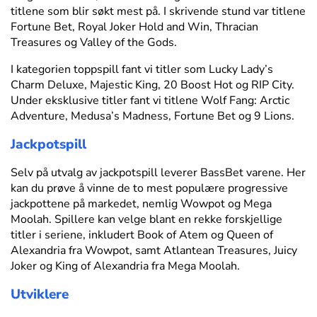
titlene som blir søkt mest på. I skrivende stund var titlene
Fortune Bet, Royal Joker Hold and Win, Thracian
Treasures og Valley of the Gods.
I kategorien toppspill fant vi titler som Lucky Lady’s
Charm Deluxe, Majestic King, 20 Boost Hot og RIP City.
Under eksklusive titler fant vi titlene Wolf Fang: Arctic
Adventure, Medusa’s Madness, Fortune Bet og 9 Lions.
Jackpotspill
Selv på utvalg av jackpotspill leverer BassBet varene. Her
kan du prøve å vinne de to mest populære progressive
jackpottene på markedet, nemlig Wowpot og Mega
Moolah. Spillere kan velge blant en rekke forskjellige
titler i seriene, inkludert Book of Atem og Queen of
Alexandria fra Wowpot, samt Atlantean Treasures, Juicy
Joker og King of Alexandria fra Mega Moolah.
Utviklere