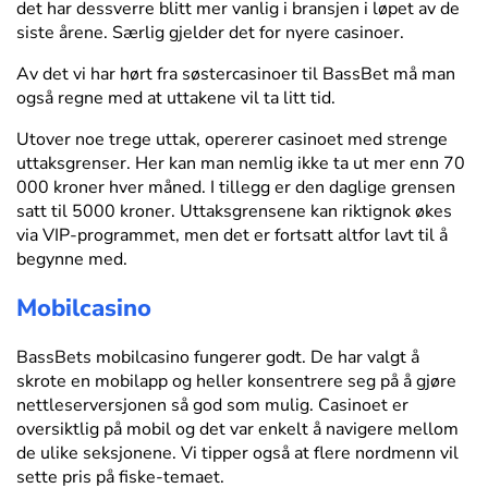
det har dessverre blitt mer vanlig i bransjen i løpet av de
siste årene. Særlig gjelder det for nyere casinoer.
Av det vi har hørt fra søstercasinoer til BassBet må man
også regne med at uttakene vil ta litt tid.
Utover noe trege uttak, opererer casinoet med strenge
uttaksgrenser. Her kan man nemlig ikke ta ut mer enn 70
000 kroner hver måned. I tillegg er den daglige grensen
satt til 5000 kroner. Uttaksgrensene kan riktignok økes
via VIP-programmet, men det er fortsatt altfor lavt til å
begynne med.
Mobilcasino
BassBets mobilcasino fungerer godt. De har valgt å
skrote en mobilapp og heller konsentrere seg på å gjøre
nettleserversjonen så god som mulig. Casinoet er
oversiktlig på mobil og det var enkelt å navigere mellom
de ulike seksjonene. Vi tipper også at flere nordmenn vil
sette pris på fiske-temaet.