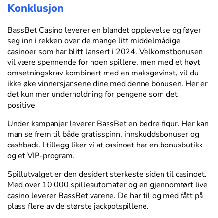
Konklusjon
BassBet Casino leverer en blandet opplevelse og føyer
seg inn i rekken over de mange litt middelmådige
casinoer som har blitt lansert i 2024. Velkomstbonusen
vil være spennende for noen spillere, men med et høyt
omsetningskrav kombinert med en maksgevinst, vil du
ikke øke vinnersjansene dine med denne bonusen. Her er
det kun mer underholdning for pengene som det
positive.
Under kampanjer leverer BassBet en bedre figur. Her kan
man se frem til både gratisspinn, innskuddsbonuser og
cashback. I tillegg liker vi at casinoet har en bonusbutikk
og et VIP-program.
Spillutvalget er den desidert sterkeste siden til casinoet.
Med over 10 000 spilleautomater og en gjennomført live
casino leverer BassBet varene. De har til og med fått på
plass flere av de største jackpotspillene.