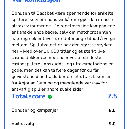
Bonusen til Bassbet være spennende for enkelte
spillere, selv om bonusvilkårene gjør den mindre
attraktiv for mange. De regelmessige kampanjene
er kanskje enda bedre, selv om matchprosenten
naturlig nok er lavere, er det mange tilbud å velge
mellom. Spillutvalget er nok den største styrken
her – Med over 10 000 titler og et sterkt live
casino dekker casinoet behovet til de fleste
casinospillere. Innskudds- og uttaksmetodene er
gode, men det kan ta flere dager før du får
gevinstene dine fra du ber om et uttak. Lisensen
fra Anjouan Gaming og manglende verktøy for
ansvarlig spill er andre svake sider.
Totalscore
7.5
Bonuser og kampanjer
6.0
Spillutvalg
9.0