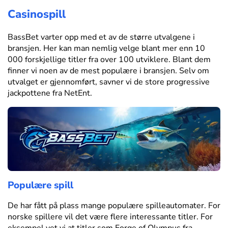
Casinospill
BassBet varter opp med et av de større utvalgene i
bransjen. Her kan man nemlig velge blant mer enn 10
000 forskjellige titler fra over 100 utviklere. Blant dem
finner vi noen av de mest populære i bransjen. Selv om
utvalget er gjennomført, savner vi de store progressive
jackpottene fra NetEnt.
Populære spill
De har fått på plass mange populære spilleautomater. For
norske spillere vil det være flere interessante titler. For