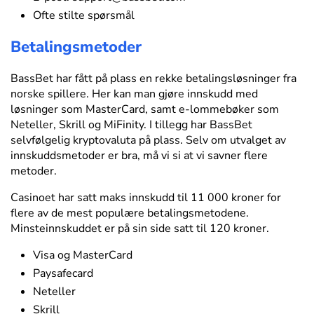
Ofte stilte spørsmål
Betalingsmetoder
BassBet har fått på plass en rekke betalingsløsninger fra
norske spillere. Her kan man gjøre innskudd med
løsninger som MasterCard, samt e-lommebøker som
Neteller, Skrill og MiFinity. I tillegg har BassBet
selvfølgelig kryptovaluta på plass. Selv om utvalget av
innskuddsmetoder er bra, må vi si at vi savner flere
metoder.
Casinoet har satt maks innskudd til 11 000 kroner for
flere av de mest populære betalingsmetodene.
Minsteinnskuddet er på sin side satt til 120 kroner.
Visa og MasterCard
Paysafecard
Neteller
Skrill