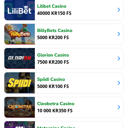
Lilibet Casino
40000
KR
150
FS
BillyBets Casino
5000
KR
200
FS
Glorion Casino
7500
KR
200
FS
Spiidi Casino
5000
KR
100
FS
Cleobetra Casino
10 000
KR
350
FS