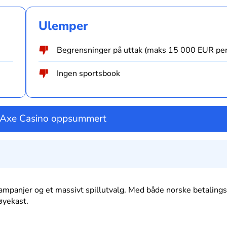
Ulemper
Begrensninger på uttak (maks 15 000 EUR pe
Ingen sportsbook
Axe Casino oppsummert
 kampanjer og et massivt spillutvalg. Med både norske betalin
øyekast.