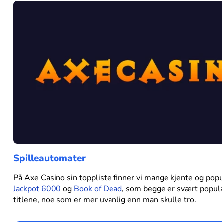
Spilleautomater
På Axe Casino sin toppliste finner vi mange kjente og pop
Jackpot 6000
og
Book of Dead
, som begge er svært populæ
titlene, noe som er mer uvanlig enn man skulle tro.