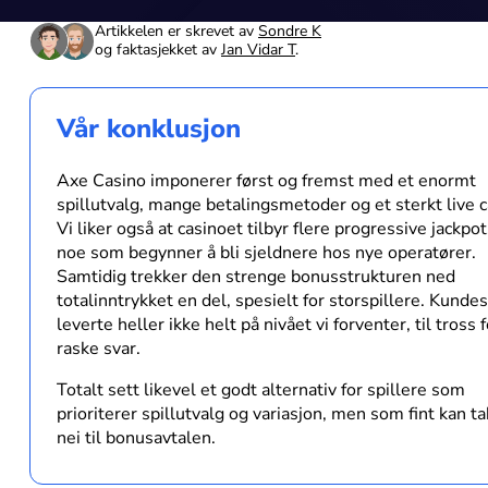
Artikkelen er skrevet av
Sondre K
og faktasjekket av
Jan Vidar T
.
Vår konklusjon
Axe Casino imponerer først og fremst med et enormt
spillutvalg, mange betalingsmetoder og et sterkt live c
Vi liker også at casinoet tilbyr flere progressive jackpot
noe som begynner å bli sjeldnere hos nye operatører.
Samtidig trekker den strenge bonusstrukturen ned
totalinntrykket en del, spesielt for storspillere. Kunde
leverte heller ikke helt på nivået vi forventer, til tross f
raske svar.
Totalt sett likevel et godt alternativ for spillere som
prioriterer spillutvalg og variasjon, men som fint kan t
nei til bonusavtalen.