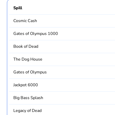
Spill
Cosmic Cash
Gates of Olympus 1000
Book of Dead
The Dog House
Gates of Olympus
Jackpot 6000
Big Bass Splash
Legacy of Dead