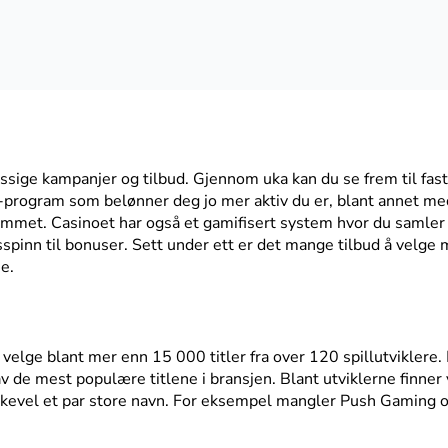
ige kampanjer og tilbud. Gjennom uka kan du se frem til fast
IP-program som belønner deg jo mer aktiv du er, blant annet me
grammet. Casinoet har også et gamifisert system hvor du samle
isspinn til bonuser. Sett under ett er det mange tilbud å velge
je.
 velge blant mer enn 15 000 titler fra over 120 spillutviklere.
av de mest populære titlene i bransjen. Blant utviklerne finner 
likevel et par store navn. For eksempel mangler Push Gaming 
.