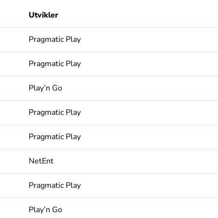
Utvikler
Pragmatic Play
Pragmatic Play
Play’n Go
Pragmatic Play
Pragmatic Play
NetEnt
Pragmatic Play
Play’n Go