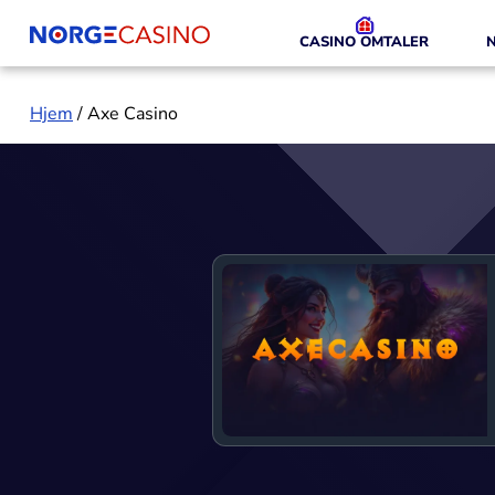
CASINO OMTALER
Hjem
/
Axe Casino