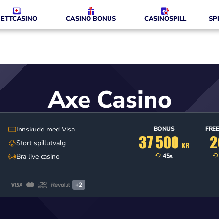
NETTCASINO
CASINO BONUS
CASINOSPILL
SP
Axe Casino
Innskudd med Visa
BONUS
FREE
37 500
2
Stort spillutvalg
KR
Bra live casino
45x
+2