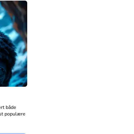
ert både
est populære