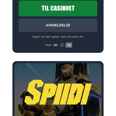
TIL CASINOET
ANMELDELSE
Regler og vilkår gjelder. Spill ansvarlig. 18+
+2