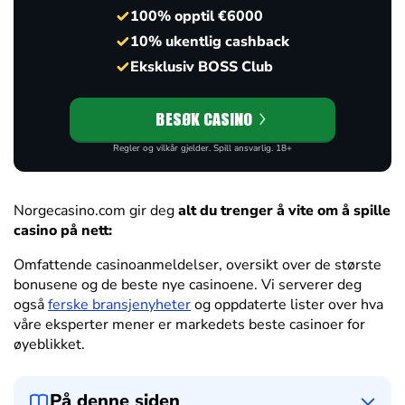
100% opptil €6000
10% ukentlig cashback
Eksklusiv BOSS Club
BESØK CASINO
Regler og vilkår gjelder. Spill ansvarlig. 18+
Norgecasino.com gir deg
alt du trenger å vite om å spille
casino på nett:
Omfattende casinoanmeldelser, oversikt over de største
bonusene og de beste nye casinoene. Vi serverer deg
også
ferske bransjenyheter
og oppdaterte lister over hva
våre eksperter mener er markedets beste casinoer for
øyeblikket.
På denne siden