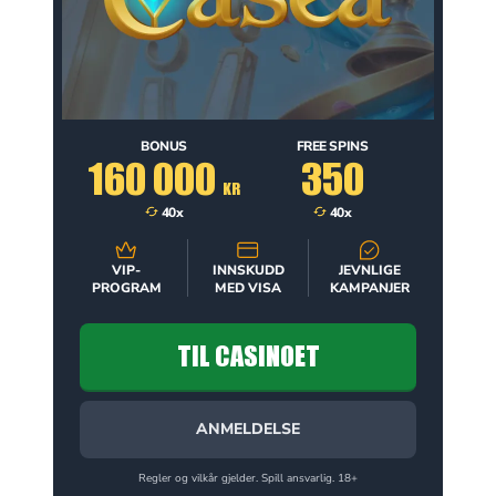
BONUS
FREE SPINS
160 000
350
KR
40x
40x
VIP-
INNSKUDD
JEVNLIGE
PROGRAM
MED VISA
KAMPANJER
TIL CASINOET
ANMELDELSE
Regler og vilkår gjelder. Spill ansvarlig. 18+