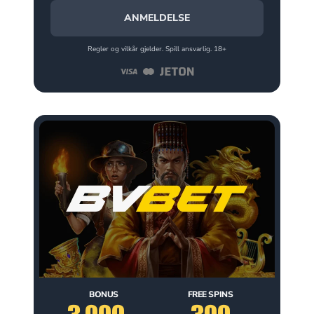
ANMELDELSE
Regler og vilkår gjelder. Spill ansvarlig. 18+
BONUS
FREE SPINS