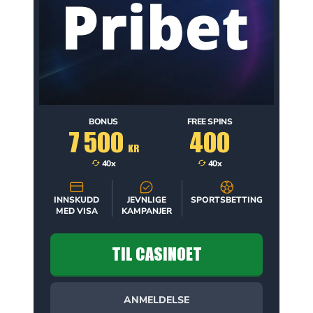
BONUS
FREE SPINS
7 500
400
KR
40x
40x
INNSKUDD
JEVNLIGE
SPORTSBETTING
MED VISA
KAMPANJER
TIL CASINOET
ANMELDELSE