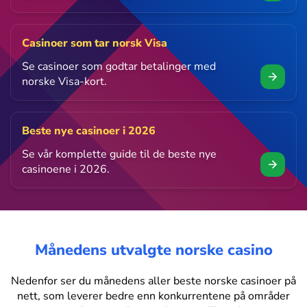
Casinoer som tar norsk Visa
Se casinoer som godtar betalinger med
norske Visa-kort.
Beste nye casinoer i 2026
Se vår komplette guide til de beste nye
casinoene i 2026.
Månedens utvalgte norske casino
Nedenfor ser du månedens aller beste norske casinoer på
nett, som leverer bedre enn konkurrentene på områder