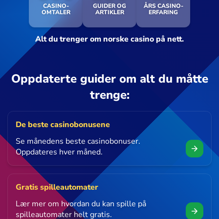
CASINO-
GUIDER OG
ÅRS CASINO-
OMTALER
ARTIKLER
ERFARING
Alt du trenger om norske casino på nett.
Oppdaterte guider om alt du måtte
trenge:
De beste casinobonusene
Se månedens beste casinobonuser.
Oppdateres hver måned.
Gratis spilleautomater
Lær mer om hvordan du kan spille på
spilleautomater helt gratis.