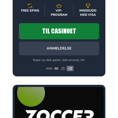
FREE SPINS
VIP-
INNSKUDD
PROGRAM
MED VISA
TIL CASINOET
ANMELDELSE
Regler og vilkår gjelder. Spill ansvarlig. 18+
+2