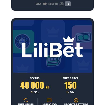
+1
BONUS
FREE SPINS
40 000
150
KR
30x
30x
FREE SPINS
INNSKUDD
SPORTSBETTING