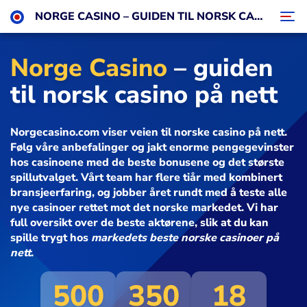
NORGE CASINO – GUIDEN TIL NORSK CASINO PÅ NETT
Norge Casino
– guiden
til norsk casino på nett
Norgecasino.com viser veien til norske casino på nett.
Følg våre anbefalinger og jakt enorme pengegevinster
hos casinoene med de beste bonusene og det største
spillutvalget. Vårt team har flere tiår med kombinert
bransjeerfaring, og jobber året rundt med å teste alle
nye casinoer rettet mot det norske markedet. Vi har
full oversikt over de beste aktørene, slik at du kan
spille trygt hos
markedets beste norske casinoer på
nett
.
500
350
18