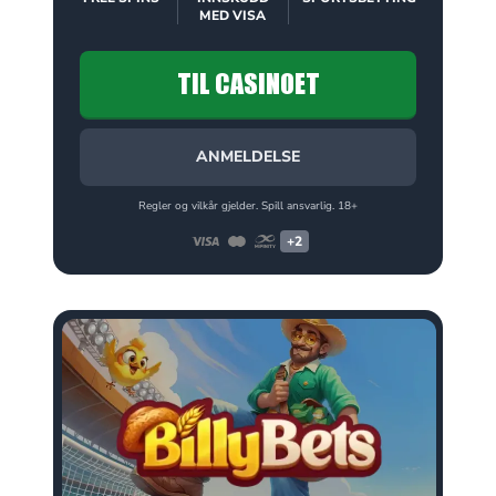
MED VISA
TIL CASINOET
ANMELDELSE
Regler og vilkår gjelder. Spill ansvarlig. 18+
+2