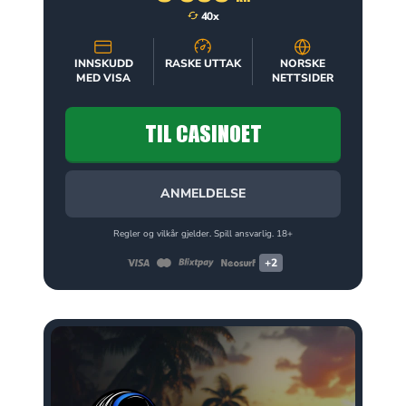
40x
INNSKUDD
RASKE UTTAK
NORSKE
MED VISA
NETTSIDER
TIL CASINOET
ANMELDELSE
Regler og vilkår gjelder. Spill ansvarlig. 18+
+2