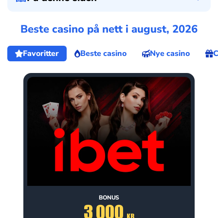
Beste casino på nett i august, 2026
Favoritter
Beste casino
Nye casino
C
BONUS
3 000
KR