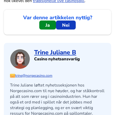
nok likevel den
tradisjonelle live casinospill
.
Var denne artikkelen nyttig?
Ja
Nei
Trine Juliane B
Casino nyhetsansvarlig
trine@norgecasino.com
Trine Juliane løftet nyhetsseksjonen hos
Norgecasino.com til nye høyder, og har stålkontroll
på alt som rører seg i casinoindustrien. Hun har
også et ord med i spillet når det jobbes med
strategi og planlegging, og er en svært viktig
ressurs for Norgecasino.com på spillomtaler.