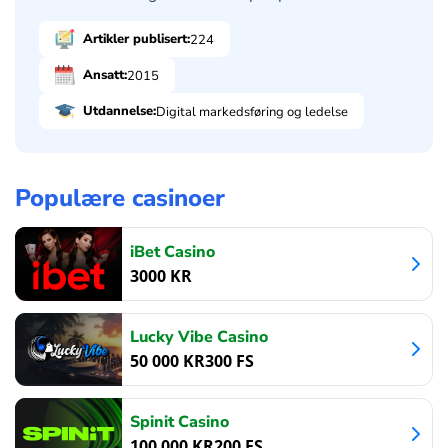
Artikler publisert:
224
Ansatt:
2015
Utdannelse:
Digital markedsføring og ledelse
Populære casinoer
iBet Casino
3000
KR
Lucky Vibe Casino
50 000
KR
300
FS
Spinit Casino
100 000
KR
200
FS